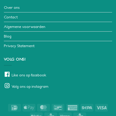
Over ons
Contact
Algemene voorwaarden
Blog
Privacy Statement
VOLG ONS!
Like ons op facebook
Volg ons op instagram
IDeal
Apple
MasterCard
Bancontact
American
Sepa
Visa
Pay
Express
Belfius
KBC
Klarna
CBC