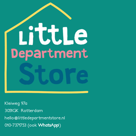
Kleiweg 97a
3051GK Rotterdam
hello@littledepartmentstore.nl
010-7371753
(ook
WhatsApp
!)