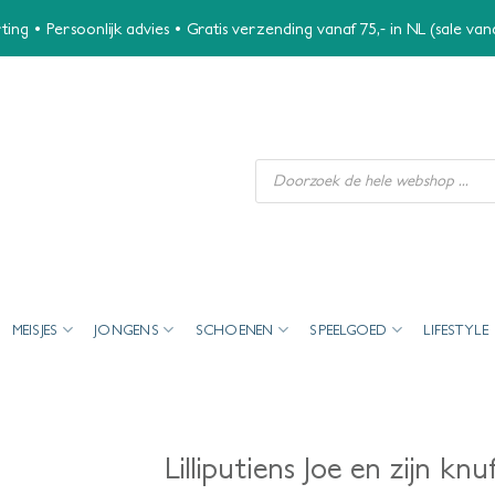
ing • Persoonlijk advies • Gratis verzending vanaf 75,- in NL (sale va
Producten
zoeken
MEISJES
JONGENS
SCHOENEN
SPEELGOED
LIFESTYLE
Lilliputiens Joe en zijn kn