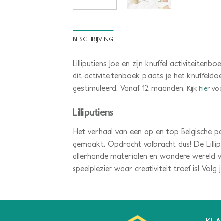
BESCHRIJVING
Lilliputiens Joe en zijn knuffel activiteite
dit activiteitenboek plaats je het knuffeld
gestimuleerd. Vanaf 12 maanden.
Kijk
hier
voo
Lilliputiens
Het verhaal van een op en top Belgische pa
gemaakt. Opdracht volbracht dus! De Lilliput
allerhande materialen en wondere wereld v
speelplezier waar creativiteit troef is! Volg
KLA