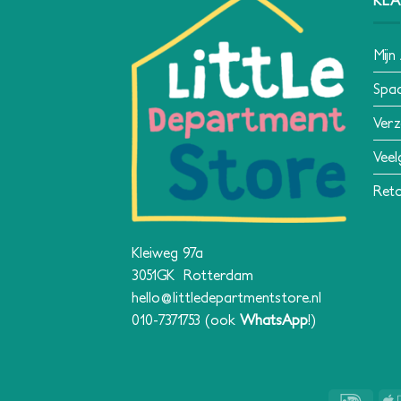
Mijn
Spa
Verz
Veel
Reto
Kleiweg 97a
3051GK Rotterdam
hello@littledepartmentstore.nl
010-7371753
(ook
WhatsApp
!)
IDeal