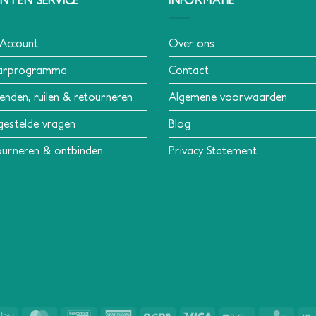
 Account
Over ons
arprogramma
Contact
enden, ruilen & retourneren
Algemene voorwaarden
gestelde vragen
Blog
urneren & ontbinden
Privacy Statement
Apple
MasterCard
Bancontact
American
Sepa
Visa
Belfius
KBC