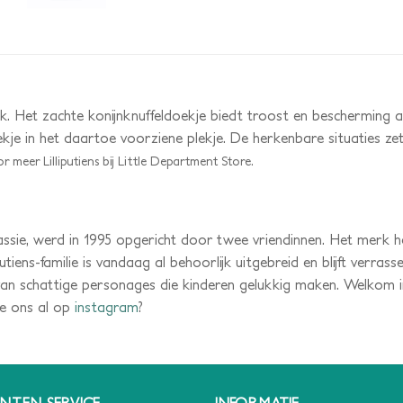
nboek. Het zachte konijnknuffeldoekje biedt troost en bescherming 
oekje in het daartoe voorziene plekje. De herkenbare situaties z
r meer Lilliputiens bij Little Department Store.
ssie, werd in 1995 opgericht door twee vriendinnen. Het merk he
iens-familie is vandaag al behoorlijk uitgebreid en blijft verrass
an schattige personages die kinderen gelukkig maken. Welkom i
 je ons al op
instagram
?
NTEN SERVICE
INFORMATIE