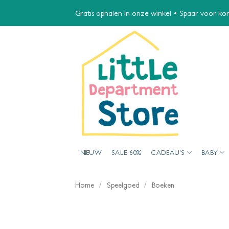
Ga
Gratis ophalen in onze winkel • Spaar voor kort
naar
inhoud
NIEUW
SALE 60%
CADEAU’S
BABY
/
/
Home
Speelgoed
Boeken