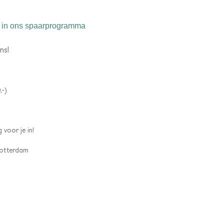
in ons spaarprogramma
ns!
,-)
 voor je in!
 Rotterdam