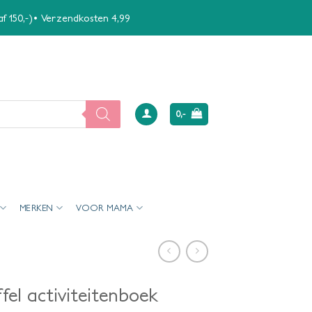
naf 150,-)• Verzendkosten 4,99
0,-
MERKEN
VOOR MAMA
uffel activiteitenboek