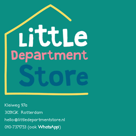
Kleiweg 97a
3051GK Rotterdam
hello@littledepartmentstore.nl
010-7371753
(ook
WhatsApp
!)