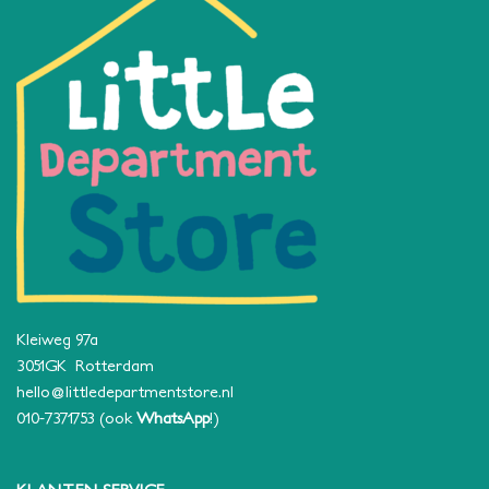
Kleiweg 97a
3051GK Rotterdam
hello@littledepartmentstore.nl
010-7371753
(ook
WhatsApp
!)