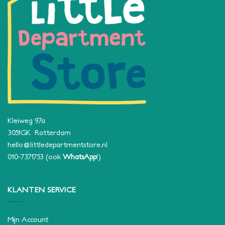
Kleiweg 97a
3051GK Rotterdam
hello@littledepartmentstore.nl
010-7371753
(ook
WhatsApp
!)
KLANTEN SERVICE
Mijn Account