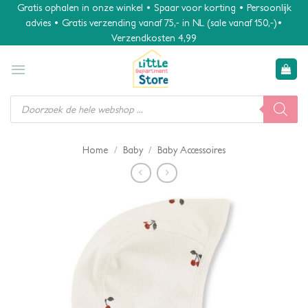
Ga
Gratis ophalen in onze winkel • Spaar voor korting • Persoonlijk
advies • Gratis verzending vanaf 75,- in NL (sale vanaf 150,-)•
naar
Verzendkosten 4,99
inhoud
Producten
zoeken
/
/
Home
Baby
Baby Accessoires