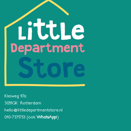
Kleiweg 97a
3051GK Rotterdam
hello@littledepartmentstore.nl
010-7371753
(ook
WhatsApp
!)