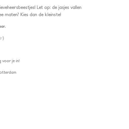
eveheersbeestjes! Let op: de jasjes vallen
ee maten? Kies dan de kleinste!
aar.
,-)
 voor je in!
 Rotterdam