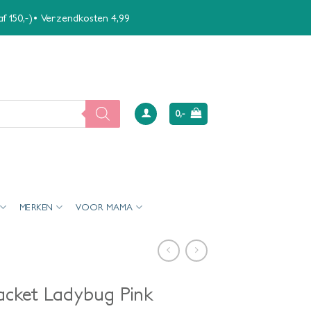
naf 150,-)• Verzendkosten 4,99
0,-
MERKEN
VOOR MAMA
Jacket Ladybug Pink