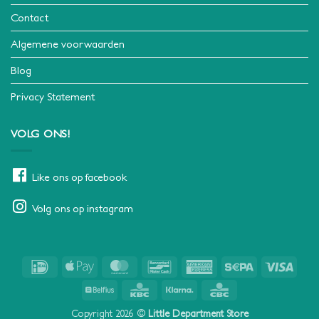
Contact
Algemene voorwaarden
Blog
Privacy Statement
VOLG ONS!
Like ons op facebook
Volg ons op instagram
IDeal
Apple
MasterCard
Bancontact
American
Sepa
Visa
Pay
Express
Belfius
KBC
Klarna
CBC
Copyright 2026 ©
Little Department Store