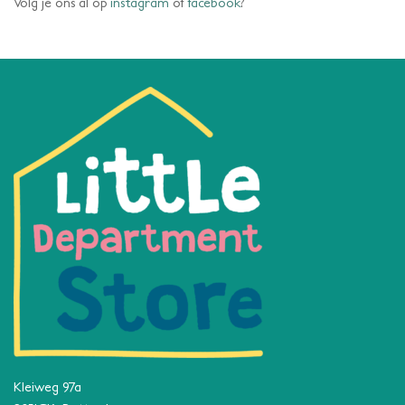
Volg je ons al op
instagram
of
facebook
?
Kleiweg 97a