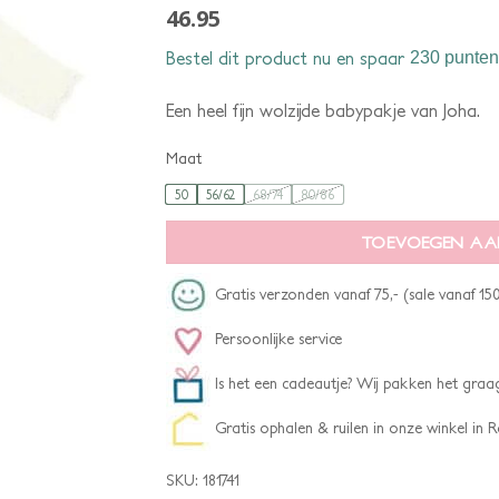
46.95
Bestel dit product nu en spaar
230 punten
Een heel fijn wolzijde babypakje van Joha.
Maat
50
56/62
68/74
80/86
TOEVOEGEN AA
Gratis verzonden vanaf 75,- (sale vanaf 150
Persoonlijke service
Is het een cadeautje? Wij pakken het graag
Gratis ophalen & ruilen in onze winkel in
SKU:
181741