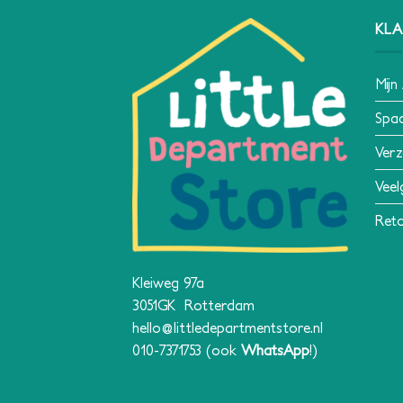
KLA
Mijn
Spa
Verz
Veel
Reto
Kleiweg 97a
3051GK Rotterdam
hello@littledepartmentstore.nl
010-7371753
(ook
WhatsApp
!)