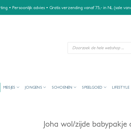
ing • Persoonlijk advies • Gratis verzending vanaf 75,- in NL (sale va
Producten
zoeken
MEISJES
JONGENS
SCHOENEN
SPEELGOED
LIFESTYLE
Joha wol/zijde babypakje 