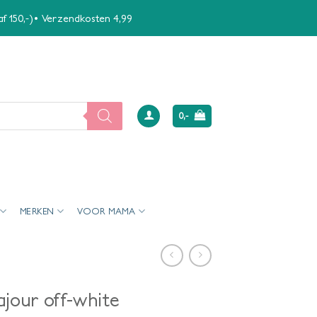
naf 150,-)• Verzendkosten 4,99
0,-
MERKEN
VOOR MAMA
ajour off-white