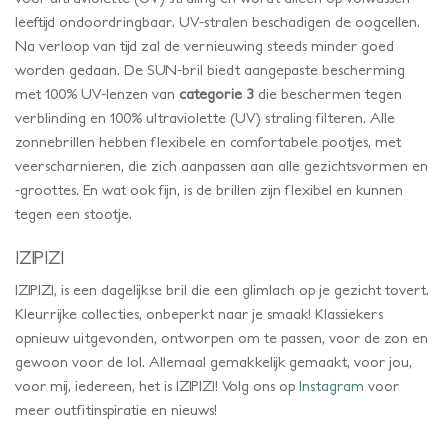
leeftijd ondoordringbaar. UV-stralen beschadigen de oogcellen.
Na verloop van tijd zal de vernieuwing steeds minder goed
worden gedaan. De SUN-bril biedt aangepaste bescherming
met 100% UV-lenzen van
categorie 3
die beschermen tegen
verblinding en 100% ultraviolette (UV) straling filteren. Alle
zonnebrillen hebben flexibele en comfortabele pootjes, met
veerscharnieren, die zich aanpassen aan alle gezichtsvormen en
-groottes. En wat ook fijn, is de brillen zijn flexibel en kunnen
tegen een stootje.
IZIPIZI
IZIPIZI, is een dagelijkse bril die een glimlach op je gezicht tovert.
Kleurrijke collecties, onbeperkt naar je smaak! Klassiekers
opnieuw uitgevonden, ontworpen om te passen, voor de zon en
gewoon voor de lol. Allemaal gemakkelijk gemaakt, voor jou,
voor mij, iedereen, het is IZIPIZI! Volg ons op
Instagram
voor
meer outfitinspiratie en nieuws!