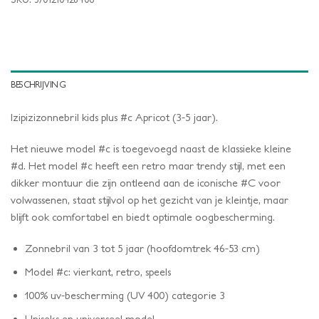
BESCHRIJVING
Izipizizonnebril kids plus #c Apricot (3-5 jaar).
Het nieuwe model #c is toegevoegd naast de klassieke kleine
#d. Het model #c heeft een retro maar trendy stijl, met een
dikker montuur die zijn ontleend aan de iconische #C voor
volwassenen, staat stijlvol op het gezicht van je kleintje, maar
blijft ook comfortabel en biedt optimale oogbescherming.
Zonnebril van 3 tot 5 jaar (hoofdomtrek 46-53 cm)
Model #c: vierkant, retro, speels
100% uv-bescherming (UV 400) categorie 3
Uniseks en universeel model