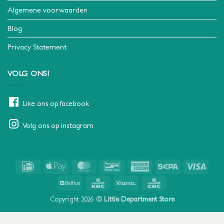
Algemene voorwaarden
Blog
Privacy Statement
VOLG ONS!
Like ons op facebook
Volg ons op instagram
IDeal
Apple
MasterCard
Bancontact
American
Sepa
Visa
Pay
Express
Belfius
KBC
Klarna
CBC
Copyright 2026 ©
Little Department Store