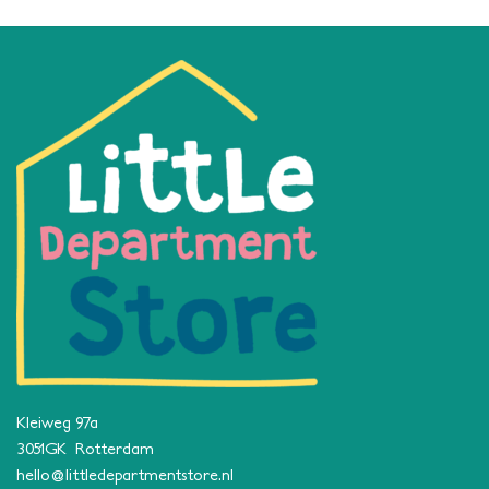
Kleiweg 97a
3051GK Rotterdam
hello@littledepartmentstore.nl