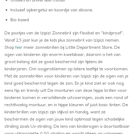
Inclusief opbergetui en koordje van silicone.
Bio based
De pootjes van de Izipizi Zonnebril zijn flexibel en “kindproof”.
Vanaf 2,5 jaar kun je de kids plus zonnebril van Izipizi nemen.
Shop
hier
meer zonnebrillen bij Little Department Store. De
ogen van kinderen zijn enorm kwetsbaar, daarom is het van
groot belang dat ze goed beschermd zijn tijdens de
kinderjaren. Om oogproblemen op latere leeftijd te voorkomen.
Met de zonnebrillen voor kinderen van Izipizi zijn de ogen van je
kind goed beschermd tegen de zon. En je kind ziet er ook nog
eens hip en trendy uit! De monturen van deze hippe brillen voor
kinderen komen in verschillende uitvoeringen, zoals een rond of
rechthoekig montuur, en in hippe kleuren of juist basic tinten. De
kinderbrillen van Izipizi zijn stijlvol en handig, want ze
beschermen de ogen van jouw kind optimaal tegen schadelijke
straling zoals Uv-straling. De lens van kinderogen is doorlaatbaar
voor ultraviolette (UV) straling en wordt alleen op volwassen