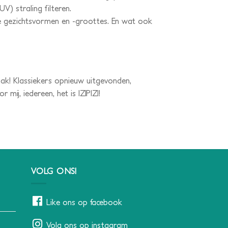
V) straling filteren.
lle gezichtsvormen en -groottes. En wat ook
smaak! Klassiekers opnieuw uitgevonden,
j, iedereen, het is IZIPIZI!
VOLG ONS!
Like ons op facebook
Volg ons op instagram