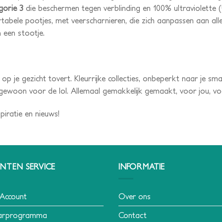
gorie 3
die beschermen tegen verblinding en 100% ultraviolette (U
ortabele pootjes, met veerscharnieren, die zich aanpassen aan a
en een stootje.
ach op je gezicht tovert. Kleurrijke collecties, onbeperkt naar je 
oon voor de lol. Allemaal gemakkelijk gemaakt, voor jou, voor mi
piratie en nieuws!
NTEN SERVICE
INFORMATIE
 Account
Over ons
arprogramma
Contact