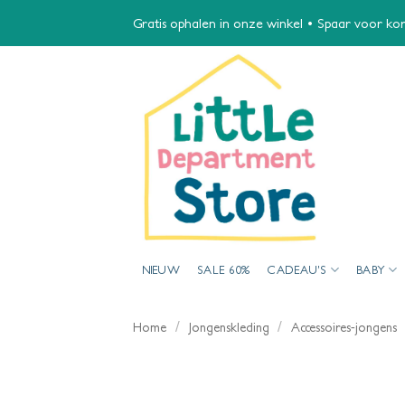
Ga
Gratis ophalen in onze winkel • Spaar voor kort
naar
inhoud
NIEUW
SALE 60%
CADEAU’S
BABY
/
/
Home
Jongenskleding
Accessoires-jongens