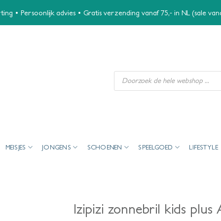
ing • Persoonlijk advies • Gratis verzending vanaf 75,- in NL (sale va
Producten
zoeken
MEISJES
JONGENS
SCHOENEN
SPEELGOED
LIFESTYLE
Izipizi zonnebril kids plus