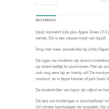
BESCHRIJVING
Izipizi zonnebril kids plus Apple Green (3-5 j
nemen. Dit is een nieuwe maat van Izipizi!
Shop
hier
meer zonnebrillen bij Little Depa
De ogen van kinderen zijn enorm kwetsbaa
op latere leeftijd te voorkomen. Met de zon
ook nog eens hip en trendy uit! De monture
montuur, en in hippe kleuren of juist basic ti
De kinderbrillen van Izipizi zijn stijlvol e
De lens van kinderogen is doorlaatbaar voo
UV-stralen beschadigen de oogcellen. Na v