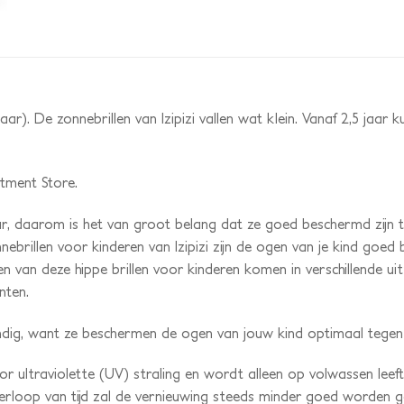
aar). De zonnebrillen van Izipizi vallen wat klein. Vanaf 2,5 jaar ku
rtment Store.
r, daarom is het van groot belang dat ze goed beschermd zijn 
nebrillen voor kinderen van Izipizi zijn de ogen van je kind goed 
n van deze hippe brillen voor kinderen komen in verschillende ui
nten.
n handig, want ze beschermen de ogen van jouw kind optimaal tegen 
r ultraviolette (UV) straling en wordt alleen op volwassen leef
erloop van tijd zal de vernieuwing steeds minder goed worden 