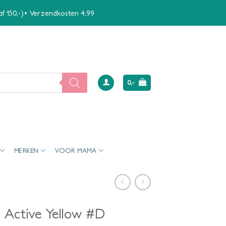
naf 150,-)• Verzendkosten 4,99
0,-
MERKEN
VOOR MAMA
un Active Yellow #D