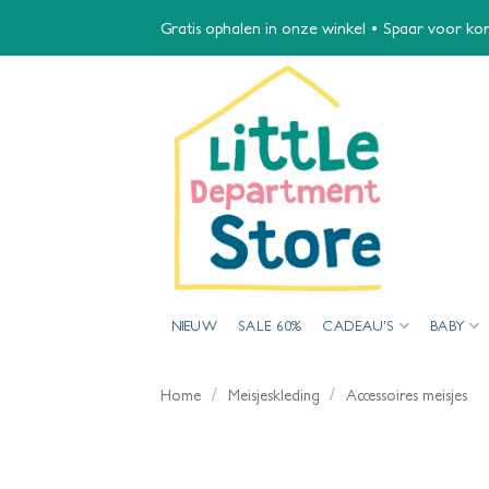
Ga
Gratis ophalen in onze winkel • Spaar voor kort
naar
inhoud
NIEUW
SALE 60%
CADEAU’S
BABY
/
/
Home
Meisjeskleding
Accessoires meisjes