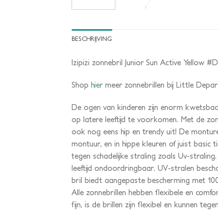
BESCHRIJVING
Izipizi zonnebril Junior Sun Active Yellow #
Shop
hier
meer zonnebrillen bij Little Depa
De ogen van kinderen zijn enorm kwetsbaa
op latere leeftijd te voorkomen. Met de zon
ook nog eens hip en trendy uit! De monture
montuur, en in hippe kleuren of juist basic 
tegen schadelijke straling zoals Uv-stralin
leeftijd ondoordringbaar. UV-stralen besc
bril biedt aangepaste bescherming met 1
Alle zonnebrillen hebben flexibele en comf
fijn, is de brillen zijn flexibel en kunnen teg