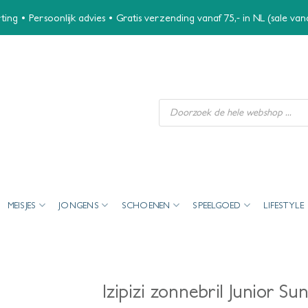
ing • Persoonlijk advies • Gratis verzending vanaf 75,- in NL (sale va
Producten
zoeken
MEISJES
JONGENS
SCHOENEN
SPEELGOED
LIFESTYLE
Izipizi zonnebril Junior S