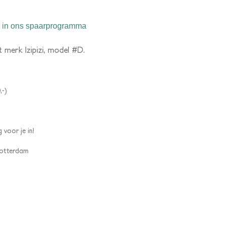
in ons spaarprogramma
et merk Izipizi, model #D.
,-)
 voor je in!
 Rotterdam