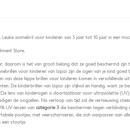
D. Leuke zonnebril voor kinderen van 5 jaar tot 10 jaar in een mo
rtment Store.
r, daarom is het van groot belang dat ze goed beschermd zijn 
nebrillen voor kinderen van Izipizi zijn de ogen van je kind goed 
n van deze hippe brillen voor kinderen komen in verschillende ui
tinten. De kinderbrillen van Izipizi zijn stijlvol en handig, want 
g. De lens van kinderogen is doorlaatbaar voor ultraviolette (UV
hadigen de oogcellen. Na verloop van tijd zal de vernieuwing s
00% UV-lenzen van
categorie 3
die beschermen tegen verblinding en
ortabele pootjes, met veerscharnieren, die zich aanpassen aan a
en een stootje.