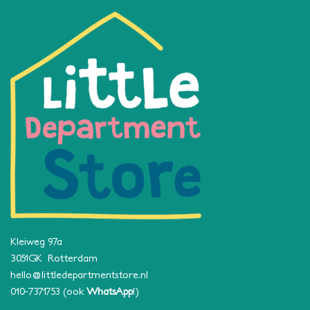
Kleiweg 97a
3051GK Rotterdam
hello@littledepartmentstore.nl
010-7371753
(ook
WhatsApp
!)