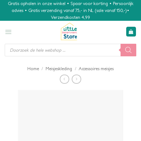
Ga
Gratis ophalen in onze winkel • Spaar voor korting • Persoonlijk
advies • Gratis verzending vanaf 75,- in NL (sale vanaf 150,-)•
naar
Verzendkosten 4,99
inhoud
Producten
zoeken
/
/
Home
Meisjeskleding
Accessoires meisjes