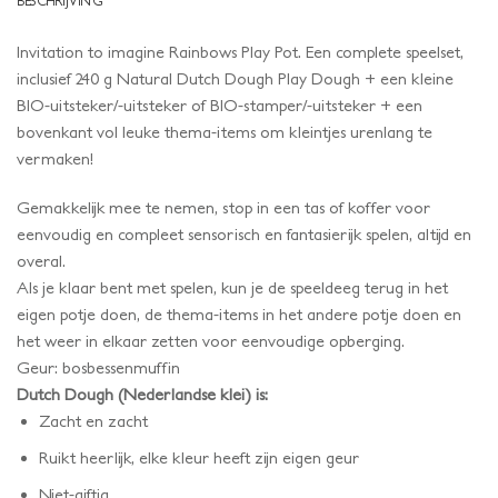
BESCHRIJVING
Invitation to imagine Rainbows Play Pot. Een complete speelset,
inclusief 240 g Natural Dutch Dough Play Dough + een kleine
BIO-uitsteker/-uitsteker of BIO-stamper/-uitsteker + een
bovenkant vol leuke thema-items om kleintjes urenlang te
vermaken!
Gemakkelijk mee te nemen, stop in een tas of koffer voor
eenvoudig en compleet sensorisch en fantasierijk spelen, altijd en
overal.
Als je klaar bent met spelen, kun je de speeldeeg terug in het
eigen potje doen, de thema-items in het andere potje doen en
het weer in elkaar zetten voor eenvoudige opberging.
Geur: bosbessenmuffin
Dutch Dough (Nederlandse klei) is:
Zacht en zacht
Ruikt heerlijk, elke kleur heeft zijn eigen geur
Niet-giftig