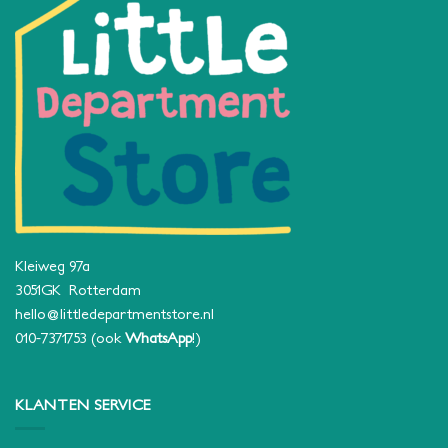
Kleiweg 97a
3051GK Rotterdam
hello@littledepartmentstore.nl
010-7371753
(ook
WhatsApp
!)
KLANTEN SERVICE