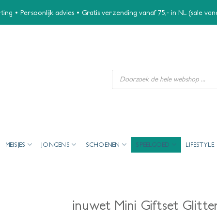
ing • Persoonlijk advies • Gratis verzending vanaf 75,- in NL (sale va
Producten
zoeken
MEISJES
JONGENS
SCHOENEN
SPEELGOED
LIFESTYLE
inuwet Mini Giftset Glitte