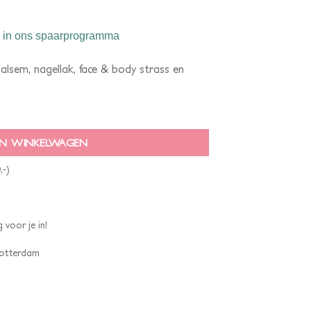
in ons spaarprogramma
alsem, nagellak, face & body strass en
N WINKELWAGEN
,-)
 voor je in!
 Rotterdam