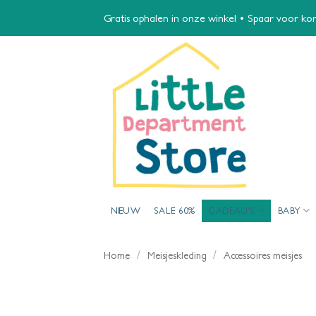
Ga
Gratis ophalen in onze winkel • Spaar voor kort
naar
inhoud
NIEUW
SALE 60%
CADEAU’S
BABY
/
/
Home
Meisjeskleding
Accessoires meisjes