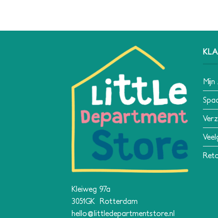
KLA
Mijn
Spa
Verz
Veel
Reto
Kleiweg 97a
3051GK Rotterdam
hello@littledepartmentstore.nl