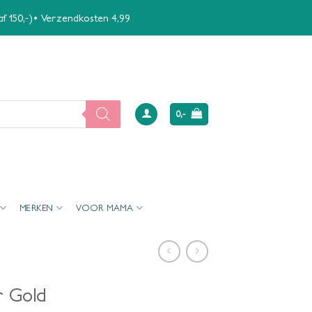
naf 150,-)• Verzendkosten 4,99
0,-
MERKEN
VOOR MAMA
r Gold