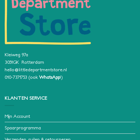
Kleiweg 97a
3051GK Rotterdam
hello@littledepartmentstore.nl
010-7371753
(ook
WhatsApp
!)
KLANTEN SERVICE
Mijn Account
Spaarprogramma
Verzenden, ruilen & retourneren