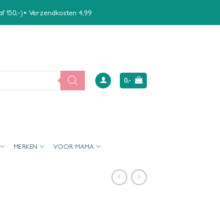
naf 150,-)• Verzendkosten 4,99
0,-
MERKEN
VOOR MAMA