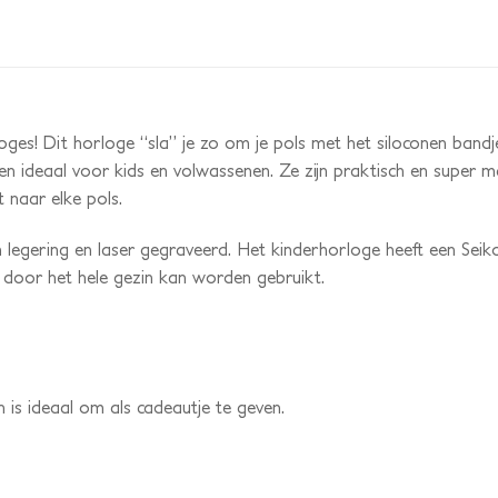
oges! Dit horloge “sla” je zo om je pols met het siloconen band
 en ideaal voor kids en volwassenen. Ze zijn praktisch en super 
 naar elke pols.
 legering en laser gegraveerd. Het kinderhorloge heeft een Sei
t door het hele gezin kan worden gebruikt.
 is ideaal om als cadeautje te geven.