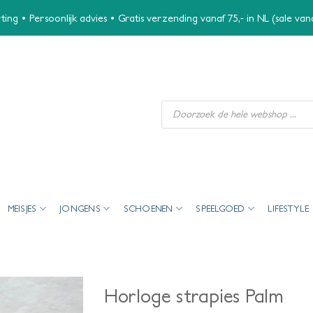
ing • Persoonlijk advies • Gratis verzending vanaf 75,- in NL (sale va
Producten
zoeken
MEISJES
JONGENS
SCHOENEN
SPEELGOED
LIFESTYLE
Horloge strapies Palm