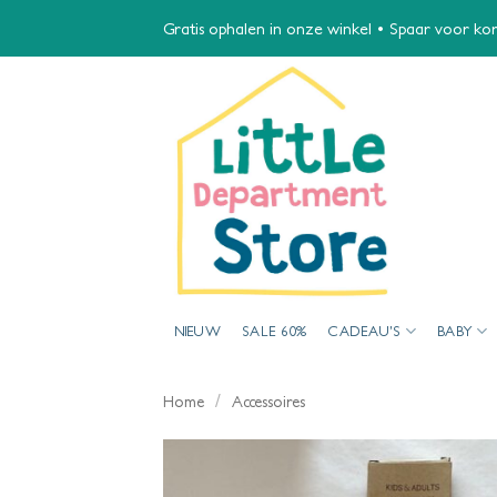
Ga
Gratis ophalen in onze winkel • Spaar voor kort
naar
inhoud
NIEUW
SALE 60%
CADEAU’S
BABY
/
Home
Accessoires