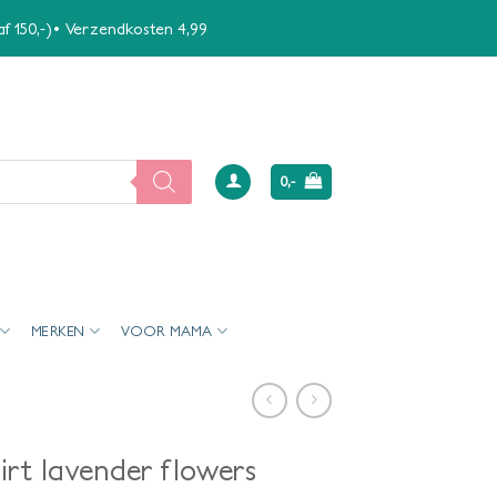
naf 150,-)• Verzendkosten 4,99
0,-
MERKEN
VOOR MAMA
irt lavender flowers