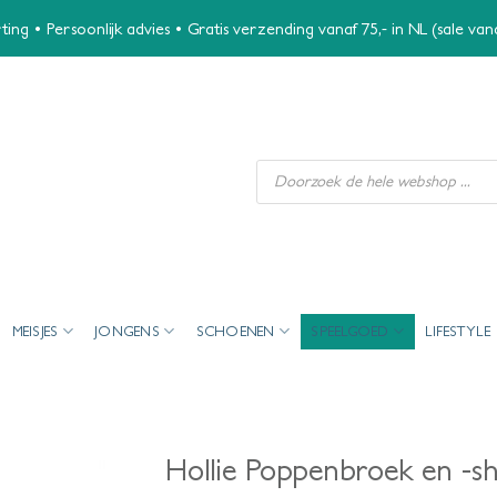
ing • Persoonlijk advies • Gratis verzending vanaf 75,- in NL (sale va
Producten
zoeken
MEISJES
JONGENS
SCHOENEN
SPEELGOED
LIFESTYLE
Hollie Poppenbroek en -sh