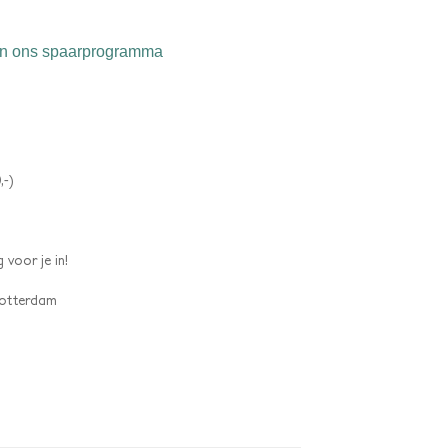
n ons spaarprogramma
,-)
 voor je in!
 Rotterdam