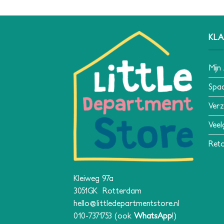
KLA
Mijn
Spa
Verz
Veel
Reto
Kleiweg 97a
3051GK Rotterdam
hello@littledepartmentstore.nl
010-7371753
(ook
WhatsApp
!)