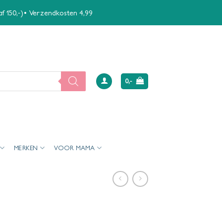
naf 150,-)• Verzendkosten 4,99
0,-
MERKEN
VOOR MAMA