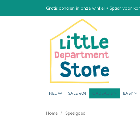
Ga
Gratis ophalen in onze winkel • Spaar voor kort
naar
inhoud
NIEUW
SALE 60%
CADEAU’S
BABY
/
Home
Speelgoed