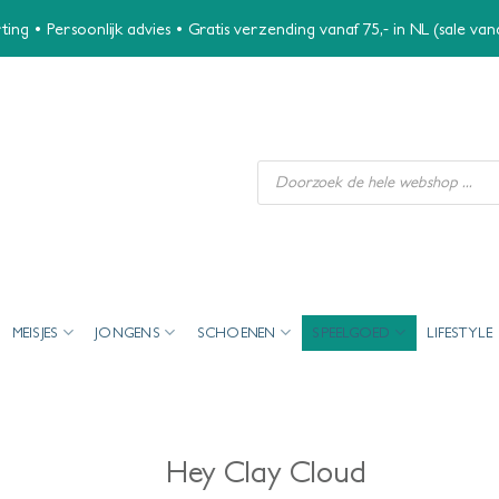
ing • Persoonlijk advies • Gratis verzending vanaf 75,- in NL (sale va
Producten
zoeken
MEISJES
JONGENS
SCHOENEN
SPEELGOED
LIFESTYLE
Hey Clay Cloud