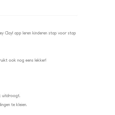
ey Clay! app leren kinderen stap voor stap
 ruikt ook nog eens lekker!
t uitdroogt.
ngen te kleien.