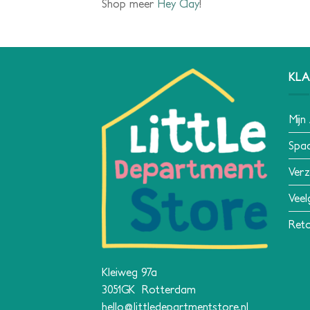
Shop meer
Hey Clay
!
KLA
Mijn
Spa
Verz
Veel
Reto
Kleiweg 97a
3051GK Rotterdam
hello@littledepartmentstore.nl