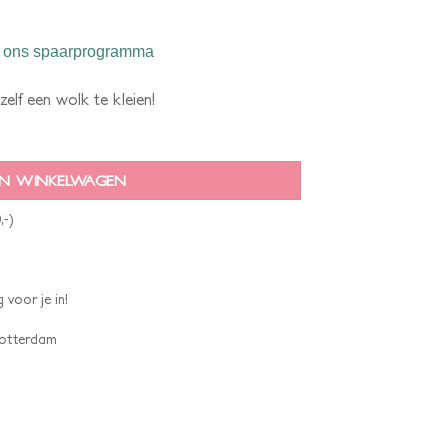
 ons spaarprogramma
elf een wolk te kleien!
N WINKELWAGEN
,-)
 voor je in!
 Rotterdam