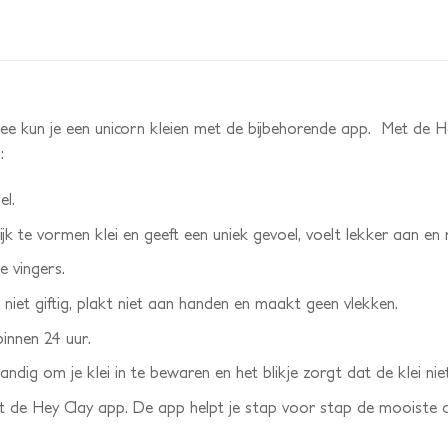
ee kun je een unicorn kleien met de bijbehorende app. Met de H
:
el.
ijk te vormen klei en geeft een uniek gevoel, voelt lekker aan en
e vingers.
is niet giftig, plakt niet aan handen en maakt geen vlekken.
binnen 24 uur.
andig om je klei in te bewaren en het blikje zorgt dat de klei nie
ot de Hey Clay app. De app helpt je stap voor stap de mooiste di