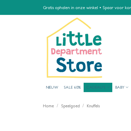
Ga
Gratis ophalen in onze winkel • Spaar voor kort
naar
inhoud
NIEUW
SALE 60%
CADEAU’S
BABY
/
/
Home
Speelgoed
Knuffels