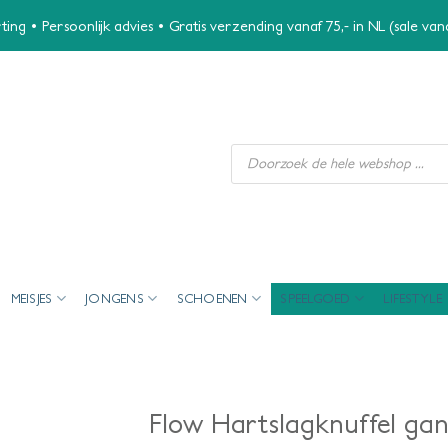
ing • Persoonlijk advies • Gratis verzending vanaf 75,- in NL (sale va
Producten
zoeken
MEISJES
JONGENS
SCHOENEN
SPEELGOED
LIFESTYLE
Flow Hartslagknuffel gan