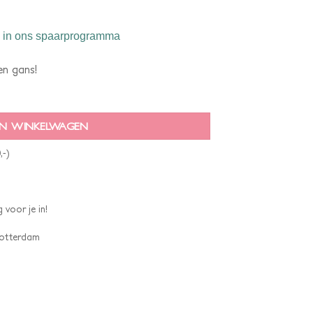
in ons spaarprogramma
en gans!
N WINKELWAGEN
,-)
 voor je in!
 Rotterdam