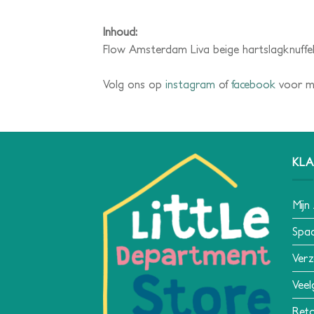
Inhoud:
Flow Amsterdam Liva beige hartslagknuffe
Volg ons op
instagram
of
facebook
voor me
KLA
Mijn
Spa
Verz
Veel
Reto