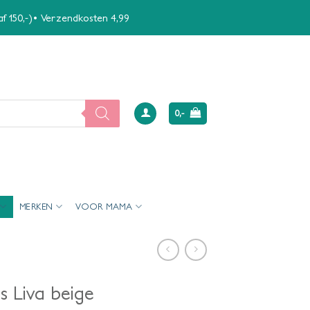
naf 150,-)• Verzendkosten 4,99
0,-
MERKEN
VOOR MAMA
s Liva beige