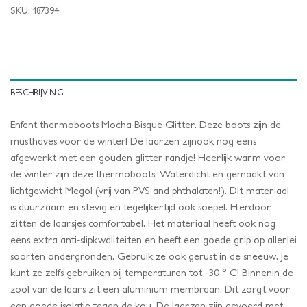
SKU:
187394
BESCHRIJVING
Enfant thermoboots Mocha Bisque Glitter. Deze boots zijn de
musthaves voor de winter! De laarzen zijnook nog eens
afgewerkt met een gouden glitter randje! Heerlijk warm voor
de winter zijn deze thermoboots. Waterdicht en gemaakt van
lichtgewicht Megol (vrij van PVS and phthalaten!). Dit materiaal
is duurzaam en stevig en tegelijkertijd ook soepel. Hierdoor
zitten de laarsjes comfortabel. Het materiaal heeft ook nog
eens extra anti-slipkwaliteiten en heeft een goede grip op allerlei
soorten ondergronden. Gebruik ze ook gerust in de sneeuw. Je
kunt ze zelfs gebruiken bij temperaturen tot -30 ° C! Binnenin de
zool van de laars zit een aluminium membraan. Dit zorgt voor
een goede isolatie tegen de kou. De laarzen zijn gevoerd met