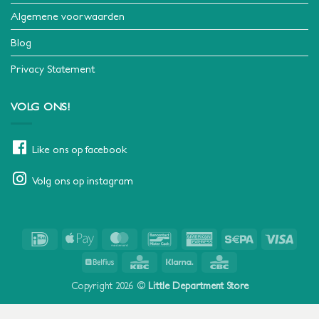
Algemene voorwaarden
Blog
Privacy Statement
VOLG ONS!
Like ons op facebook
Volg ons op instagram
IDeal
Apple
MasterCard
Bancontact
American
Sepa
Visa
Pay
Express
Belfius
KBC
Klarna
CBC
Copyright 2026 ©
Little Department Store