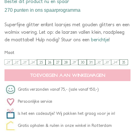
Bestel dit product nu en spaar
270 punten
in ons spaarprogramma
Superfijne glitter enfant laarsjes met gouden glitters en een
wolmix voering. Let op: de laarzen vallen klein, raadpleeg
de maattabel! Hulp nodig? Stuur ons een
berichtje
!
Maat
21
22
23
24
25
26
27
28
29
30
31
32
33
34
35
TOEVOEGEN AAN WINKELWAGEN
Gratis verzonden vanaf 75,- (sale vanaf 150,-)
Persoonlijke service
Is het een cadeautje? Wij pakken het graag voor je in!
Gratis ophalen & ruilen in onze winkel in Rotterdam