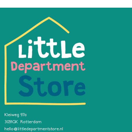
Kleiweg 97a
3051GK Rotterdam
hello@littledepartmentstore.nl