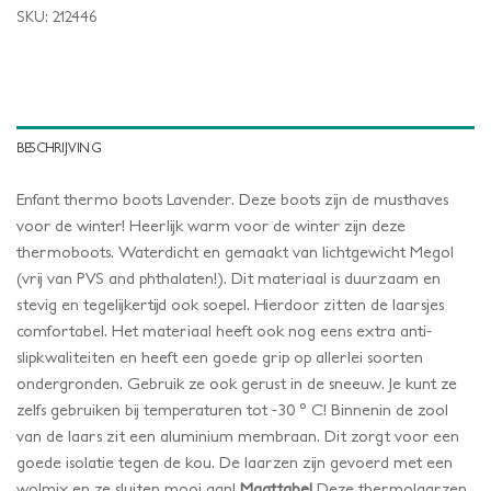
SKU:
212446
BESCHRIJVING
Enfant thermo boots Lavender. Deze boots zijn de musthaves
voor de winter! Heerlijk warm voor de winter zijn deze
thermoboots. Waterdicht en gemaakt van lichtgewicht Megol
(vrij van PVS and phthalaten!). Dit materiaal is duurzaam en
stevig en tegelijkertijd ook soepel. Hierdoor zitten de laarsjes
comfortabel. Het materiaal heeft ook nog eens extra anti-
slipkwaliteiten en heeft een goede grip op allerlei soorten
ondergronden. Gebruik ze ook gerust in de sneeuw. Je kunt ze
zelfs gebruiken bij temperaturen tot -30 ° C! Binnenin de zool
van de laars zit een aluminium membraan. Dit zorgt voor een
goede isolatie tegen de kou. De laarzen zijn gevoerd met een
wolmix en ze sluiten mooi aan!
Maattabel
Deze thermolaarzen