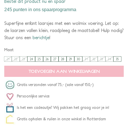
Bestel dit product nu en spaar
245 punten
in ons spaarprogramma
Superfijne enfant laarsjes met een wolmix voering. Let op:
de laarzen vallen klein, raadpleeg de maattabel! Hulp nodig?
Stuur ons een
berichtje
!
Maat
21
22
23
24
25
26
27
28
29
30
31
32
33
34
35
TOEVOEGEN AAN WINKELWAGEN
Gratis verzonden vanaf 75,- (sale vanaf 150,-)
Persoonlijke service
Is het een cadeautje? Wij pakken het graag voor je in!
Gratis ophalen & ruilen in onze winkel in Rotterdam