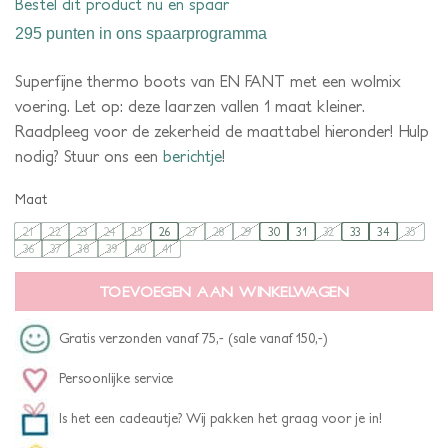
Bestel dit product nu en spaar
295 punten
in ons spaarprogramma
Superfijne thermo boots van EN FANT met een wolmix
voering. Let op: deze laarzen vallen 1 maat kleiner.
Raadpleeg voor de zekerheid de maattabel hieronder! Hulp
nodig? Stuur ons een
berichtje
!
Maat
21
22
23
24
25
26
27
28
29
30
31
32
33
34
35
36
37
38
39
40
41
TOEVOEGEN AAN WINKELWAGEN
Gratis verzonden vanaf 75,- (sale vanaf 150,-)
Persoonlijke service
Is het een cadeautje? Wij pakken het graag voor je in!