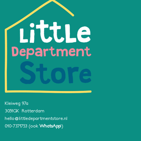
Kleiweg 97a
3051GK Rotterdam
hello@littledepartmentstore.nl
010-7371753
(ook
WhatsApp
!)