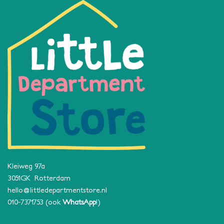
Kleiweg 97a
3051GK Rotterdam
hello@littledepartmentstore.nl
010-7371753
(ook
WhatsApp
!)