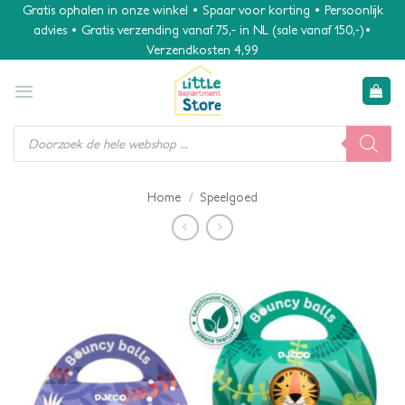
Ga
Gratis ophalen in onze winkel • Spaar voor korting • Persoonlijk
advies • Gratis verzending vanaf 75,- in NL (sale vanaf 150,-)•
naar
Verzendkosten 4,99
inhoud
Producten
zoeken
/
Home
Speelgoed