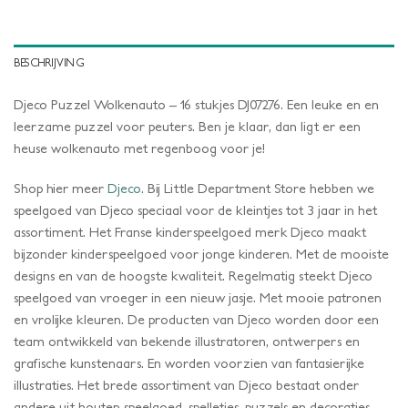
BESCHRIJVING
Djeco Puzzel Wolkenauto – 16 stukjes DJ07276. Een leuke en en
leerzame puzzel voor peuters. Ben je klaar, dan ligt er een
heuse wolkenauto met regenboog voor je!
Shop hier meer
Djeco
. Bij Little Department Store hebben we
speelgoed van Djeco speciaal voor de kleintjes tot 3 jaar in het
assortiment. Het Franse kinderspeelgoed merk Djeco maakt
bijzonder kinderspeelgoed voor jonge kinderen. Met de mooiste
designs en van de hoogste kwaliteit. Regelmatig steekt Djeco
speelgoed van vroeger in een nieuw jasje. Met mooie patronen
en vrolijke kleuren. De producten van Djeco worden door een
team ontwikkeld van bekende illustratoren, ontwerpers en
grafische kunstenaars. En worden voorzien van fantasierijke
illustraties. Het brede assortiment van Djeco bestaat onder
andere uit houten speelgoed, spelletjes, puzzels en decoraties