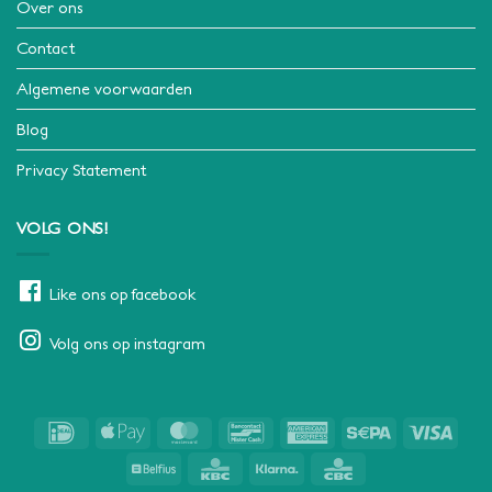
Over ons
Contact
Algemene voorwaarden
Blog
Privacy Statement
VOLG ONS!
Like ons op facebook
Volg ons op instagram
IDeal
Apple
MasterCard
Bancontact
American
Sepa
Visa
Pay
Express
Belfius
KBC
Klarna
CBC