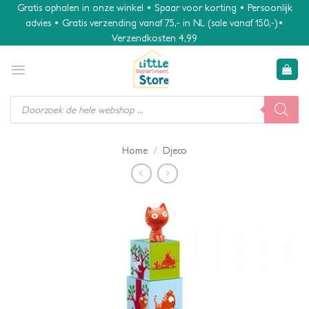
Ga
Gratis ophalen in onze winkel • Spaar voor korting • Persoonlijk
advies • Gratis verzending vanaf 75,- in NL (sale vanaf 150,-)•
naar
Verzendkosten 4,99
inhoud
Producten
zoeken
/
Home
Djeco