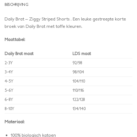
BESCHRIJVING
Daily Brat – Ziggy Striped Shorts . Een leuke gestreepte korte
broek van Daily Brat met toffe kleuren.
Maattabel:
Daily Brat maat
LDS maat
2-3Y
92/98
3-4Y
98/104
4-5Y
104/110
5-6Y
110/116
6-8Y
122/128
8-10Y
134/140
Materiaal:
100% biologisch katoen