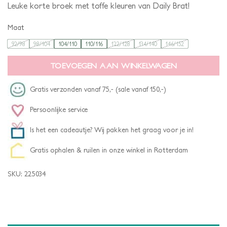
Leuke korte broek met toffe kleuren van Daily Brat!
Maat
92/98
98/104
104/110
110/116
122/128
134/140
146/152
TOEVOEGEN AAN WINKELWAGEN
Gratis verzonden vanaf 75,- (sale vanaf 150,-)
Persoonlijke service
Is het een cadeautje? Wij pakken het graag voor je in!
Gratis ophalen & ruilen in onze winkel in Rotterdam
SKU:
225034