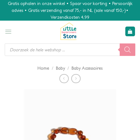
Ga
Gratis ophalen in onze winkel • Spaar voor korting • Persoonlijk
advies • Gratis verzending vanaf 75,- in NL (sale vanaf 150,-)•
naar
Verzendkosten 4,99
inhoud
Producten
zoeken
/
/
Home
Baby
Baby Accessoires