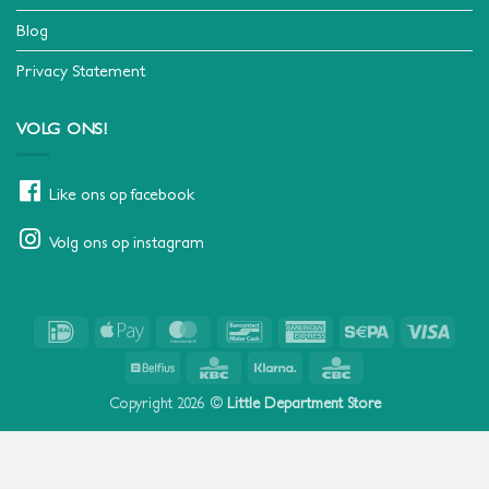
Blog
Privacy Statement
VOLG ONS!
Like ons op facebook
Volg ons op instagram
IDeal
Apple
MasterCard
Bancontact
American
Sepa
Visa
Pay
Express
Belfius
KBC
Klarna
CBC
Copyright 2026 ©
Little Department Store