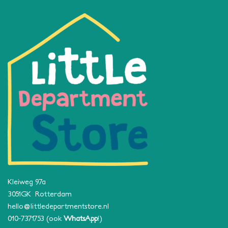
Kleiweg 97a
3051GK Rotterdam
hello@littledepartmentstore.nl
010-7371753
(ook
WhatsApp
!)