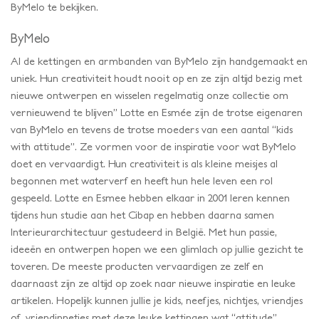
ByMelo te bekijken.
ByMelo
Al de kettingen en armbanden van ByMelo zijn handgemaakt en
uniek. Hun creativiteit houdt nooit op en ze zijn altijd bezig met
nieuwe ontwerpen en wisselen regelmatig onze collectie om
vernieuwend te blijven” Lotte en Esmée zijn de trotse eigenaren
van ByMelo en tevens de trotse moeders van een aantal “kids
with attitude’’. Ze vormen voor de inspiratie voor wat ByMelo
doet en vervaardigt. Hun creativiteit is als kleine meisjes al
begonnen met waterverf en heeft hun hele leven een rol
gespeeld. Lotte en Esmee hebben elkaar in 2001 leren kennen
tijdens hun studie aan het Cibap en hebben daarna samen
Interieurarchitectuur gestudeerd in België. Met hun passie,
ideeën en ontwerpen hopen we een glimlach op jullie gezicht te
toveren. De meeste producten vervaardigen ze zelf en
daarnaast zijn ze altijd op zoek naar nieuwe inspiratie en leuke
artikelen. Hopelijk kunnen jullie je kids, neefjes, nichtjes, vriendjes
of vriendinnetjes met deze leuke kettingen wat “attitude”