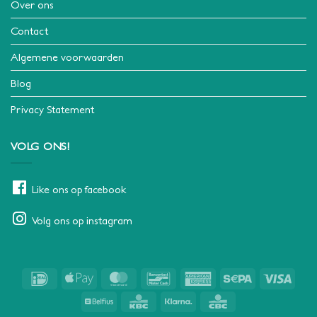
Over ons
Contact
Algemene voorwaarden
Blog
Privacy Statement
VOLG ONS!
Like ons op facebook
Volg ons op instagram
IDeal
Apple
MasterCard
Bancontact
American
Sepa
Visa
Pay
Express
Belfius
KBC
Klarna
CBC