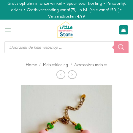
Ga
Gratis ophalen in onze winkel • Spaar voor korting • Persoonlijk
advies • Gratis verzending vanaf 75,- in NL (sale vanaf 150,-)•
naar
Verzendkosten 4,99
inhoud
Producten
zoeken
/
/
Home
Meisjeskleding
Accessoires meisjes