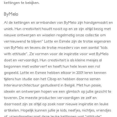
kettingen te bekijken.
ByMelo
Al de kettingen en armbanden van ByMelo zijn handgemaakt en
uniek. Hun creativiteit houdt nooit op en ze zijn altijd bezig met
nieuwe ontwerpen en wisselen regelmatig onze collectie om
vernieuwend te blijven” Lotte en Esmée zijn de trotse eigenaren
van ByMelo en tevens de trotse moeders van een aantal “kids
with attitude’’. Ze vormen voor de inspiratie voor wat ByMelo
doet en vervaardigt. Hun creativiteit is als kleine meisjes al
begonnen met waterverf en heeft hun hele leven een rol
gespeeld. Lotte en Esmee hebben elkaar in 2001 leren kennen
tijdens hun studie aan het Cibap en hebben daarna samen
Interieurarchitectuur gestudeerd in België. Met hun passie,
ideeën en ontwerpen hopen we een glimlach op jullie gezicht te
toveren. De meeste producten vervaardigen ze zelf en
daarnaast zijn ze altijd op zoek naar nieuwe inspiratie en leuke
artikelen. Hopelijk kunnen jullie je kids, neefjes, nichtjes, vriendjes
of vriendinnetjes met deze leuke kettingen wat “attitude”