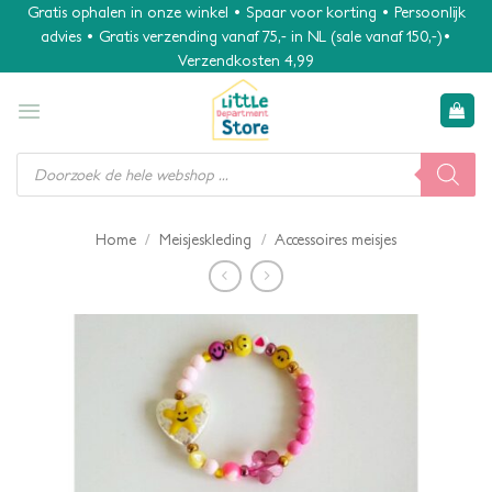
Ga
Gratis ophalen in onze winkel • Spaar voor korting • Persoonlijk
advies • Gratis verzending vanaf 75,- in NL (sale vanaf 150,-)•
naar
Verzendkosten 4,99
inhoud
Producten
zoeken
/
/
Home
Meisjeskleding
Accessoires meisjes