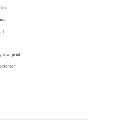
jes!
aar.
,-)
 voor je in!
 Rotterdam