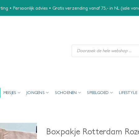
ing • Persoonlijk advies • Gratis verzending vanaf 75,- in NL (sale va
Producten
zoeken
MEISJES
JONGENS
SCHOENEN
SPEELGOED
LIFESTYLE
Boxpakje Rotterdam Roz