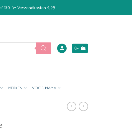
naf 150,-)• Verzendkosten 4,99
0,-
MERKEN
VOOR MAMA
e