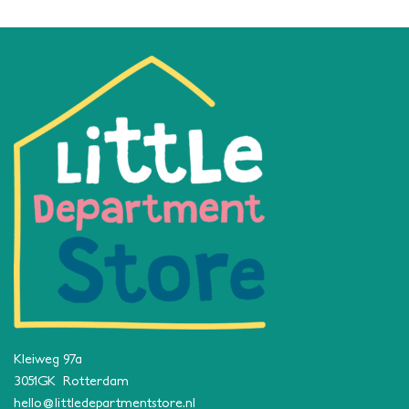
Kleiweg 97a
3051GK Rotterdam
hello@littledepartmentstore.nl