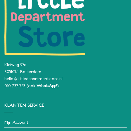
Kleiweg 97a
3051GK Rotterdam
hello@littledepartmentstore.nl
010-7371753
(ook
WhatsApp
!)
KLANTEN SERVICE
Mijn Account