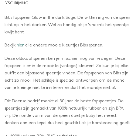
BESCHRIJVING
Bibs fopspeen Glow in the dark Sage. De witte ring van de speen
licht op in het donker. Wel zo handig als je ’s nachts het speentje
kwijt bent!
Bekijk
hier
alle andere mooie kleurtjes Bibs spenen.
Deze oldskool spenen ken je misschien nog van vroeger! Deze
fopspeen is er in de mooiste (vintage) kleuren! Zo kun je bij elke
outfit een bijpassend speentje vinden. De fopspenen van Bibs zijn
echt zo mooi! Het schildje is speciaal ontworpen om de mond
van je kleintje niet te irriteren en sluit het mondje niet af.
Dit Deense bedrijf maakt al 30 jaar de beste fopspeentjes. De
speentjes zijn gemaakt van 100% natuurlijk rubber en zijn BPA
vrij. De ronde vorm van de speen doet je baby het meest
denken aan een tepel dus heel geschikt als je borstvoeding geeft.
100% vrij van BPA, PVC en ftalaten.