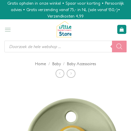
Ga
Gratis ophalen in onze winkel • Spaar voor korting • Persoonlijk
advies • Gratis verzending vanaf 75,- in NL (sale vanaf 150,-)•
naar
Verzendkosten 4,99
inhoud
Producten
zoeken
/
/
Home
Baby
Baby Accessoires