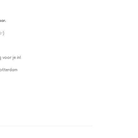
aar.
,-)
 voor je in!
 Rotterdam