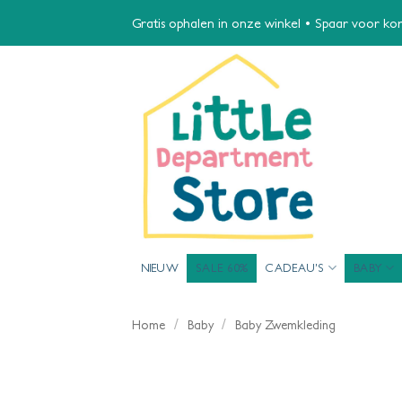
Ga
Gratis ophalen in onze winkel • Spaar voor kort
naar
inhoud
NIEUW
SALE 60%
CADEAU’S
BABY
/
/
Home
Baby
Baby Zwemkleding