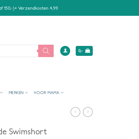
naf 150,-)• Verzendkosten 4,99
0,-
MERKEN
VOOR MAMA
ide Swimshort