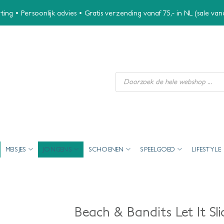
ing • Persoonlijk advies • Gratis verzending vanaf 75,- in NL (sale va
Producten
zoeken
MEISJES
JONGENS
SCHOENEN
SPEELGOED
LIFESTYLE
Beach & Bandits Let It Sl