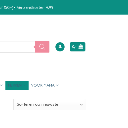
naf 150,-)• Verzendkosten 4,99
0,-
MERKEN
VOOR MAMA