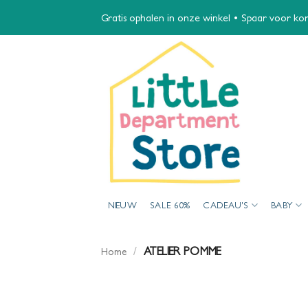
Ga
Gratis ophalen in onze winkel • Spaar voor kort
naar
inhoud
NIEUW
SALE 60%
CADEAU’S
BABY
/
ATELIER POMME
Home