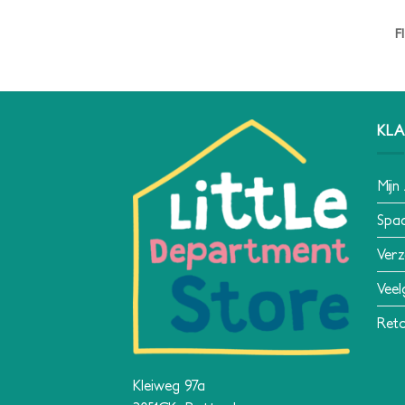
F
KLA
Mijn
Spa
Verz
Veel
Reto
Kleiweg 97a