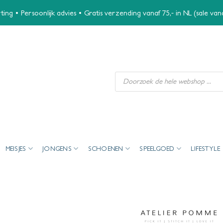
ing • Persoonlijk advies • Gratis verzending vanaf 75,- in NL (sale va
Producten
zoeken
MEISJES
JONGENS
SCHOENEN
SPEELGOED
LIFESTYLE