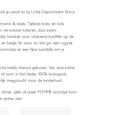
nd je vanaf nu bij Little Department Store.
 moms & dads. Tijdloze baby en kids
 en verwassen kleuren, duurzaam
ddy blanket voor stiekeme knuffels op de
 en bedje. En voor on the go: een rugzak
oonmatje en een fijne swaddle om je
htste teddy sherpa gekozen. Van duurzame
of voor in het bedje. 100% biologisch,
rlijk megazacht voor de kinderhuid.
letter, cijfer of uniek POMME icoontje! Kom
e opties zien.