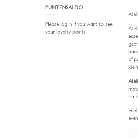
PUNTENSALDO
Atel
Please log in if you want to see
Atel
your loyalty points
esse
gepr
bank
of p
klei
Ate
mate
omda
Veel
even