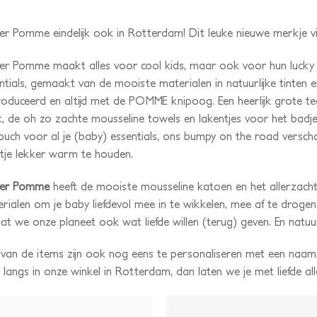
ier Pomme eindelijk ook in Rotterdam! Dit leuke nieuwe merkje vi
ier Pomme maakt alles voor cool kids, maar ook voor hun lucky
ntials, gemaakt van de mooiste materialen in natuurlijke tinten
oduceerd en altijd met de POMME knipoog. Een heerlijk grote te
, de oh zo zachte mousseline towels en lakentjes voor het badje
ouch voor al je (baby) essentials, ons bumpy on the road versch
ntje lekker warm te houden.
lier Pomme
heeft de mooiste mousseline katoen en het allerzac
rialen om je baby liefdevol mee in te wikkelen, mee af te drogen 
t we onze planeet ook wat liefde willen (terug) geven. En natuu
 van de items zijn ook nog eens te personaliseren met een naam, 
 langs in onze winkel in Rotterdam, dan laten we je met liefde all