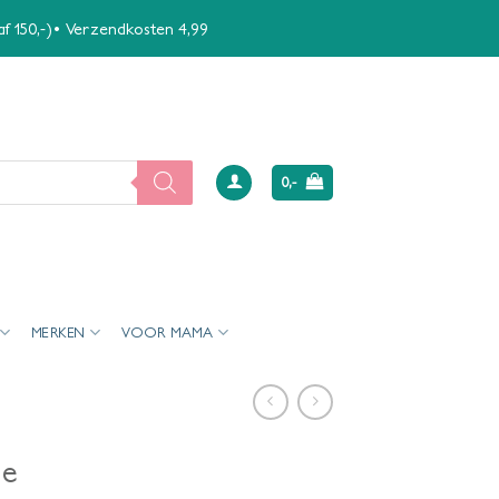
naf 150,-)• Verzendkosten 4,99
0,-
MERKEN
VOOR MAMA
ge