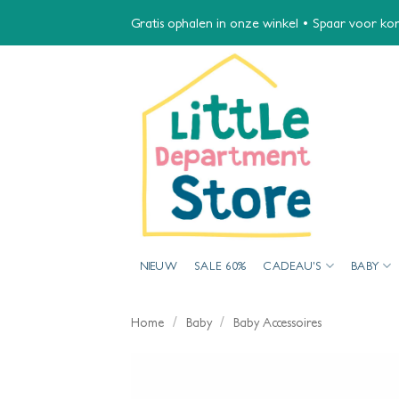
Ga
Gratis ophalen in onze winkel • Spaar voor kort
naar
inhoud
NIEUW
SALE 60%
CADEAU’S
BABY
/
/
Home
Baby
Baby Accessoires