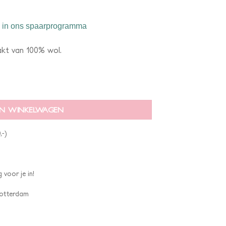
in ons spaarprogramma
akt van 100% wol.
N WINKELWAGEN
,-)
 voor je in!
 Rotterdam