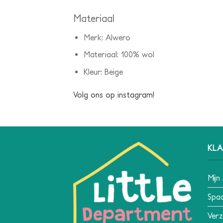
Materiaal
Merk: Alwero
Materiaal: 100% wol
Kleur: Beige
Volg ons op
instagram
!
KLA
Mijn
Spa
Verz