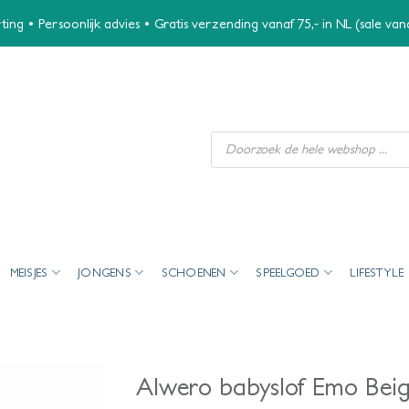
ing • Persoonlijk advies • Gratis verzending vanaf 75,- in NL (sale va
Producten
zoeken
MEISJES
JONGENS
SCHOENEN
SPEELGOED
LIFESTYLE
Alwero babyslof Emo Bei