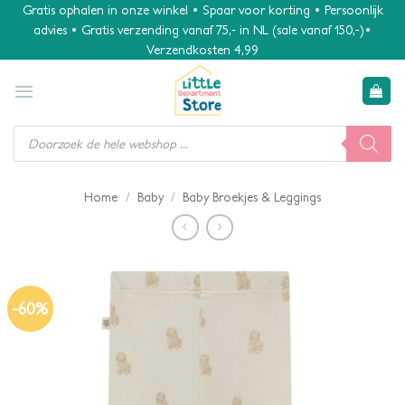
Ga
Gratis ophalen in onze winkel • Spaar voor korting • Persoonlijk
advies • Gratis verzending vanaf 75,- in NL (sale vanaf 150,-)•
naar
Verzendkosten 4,99
inhoud
Producten
zoeken
/
/
Home
Baby
Baby Broekjes & Leggings
-60%