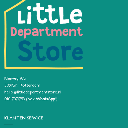
Kleiweg 97a
3051GK Rotterdam
hello@littledepartmentstore.nl
010-7371753
(ook
WhatsApp
!)
KLANTEN SERVICE