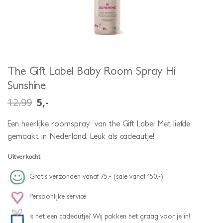
The Gift Label Baby Room Spray Hi
Sunshine
12.99
5,-
oorspronkelijke
huidige
prijs
prijs
was:
is:
Een heerlijke roomspray van the Gift Label Met liefde
12.99.
5,-.
gemaakt in Nederland. Leuk als cadeautje!
Uitverkocht
Gratis verzonden vanaf 75,- (sale vanaf 150,-)
Persoonlijke service
Is het een cadeautje? Wij pakken het graag voor je in!