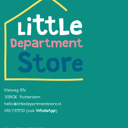
Kleiweg 97a
3051GK Rotterdam
hello@littledepartmentstore.nl
010-7371753
(ook
WhatsApp
!)