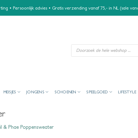
ing • Persoonlijk advies • Gratis verzending vanaf 75,- in NL (sale va
Producten
zoeken
MEISJES
JONGENS
SCHOENEN
SPEELGOED
LIFESTYLE
er
il & Phae Poppensweater