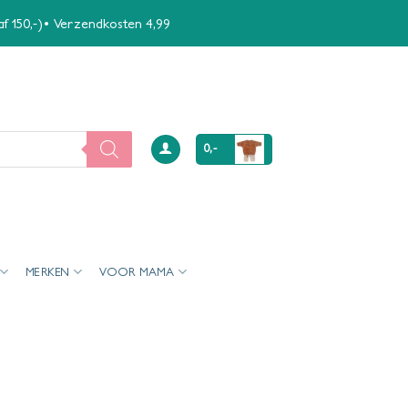
naf 150,-)• Verzendkosten 4,99
0,-
MERKEN
VOOR MAMA