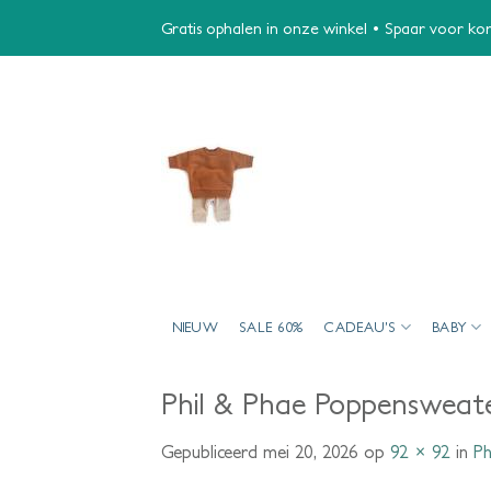
Ga
Gratis ophalen in onze winkel • Spaar voor kort
naar
inhoud
NIEUW
SALE 60%
CADEAU’S
BABY
Phil & Phae Poppensweat
Gepubliceerd
mei 20, 2026
op
92 × 92
in
Ph