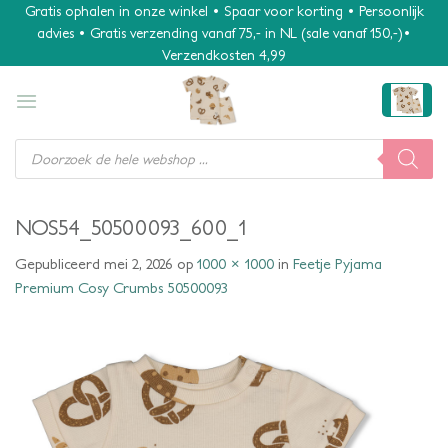
Ga
Gratis ophalen in onze winkel • Spaar voor korting • Persoonlijk
advies • Gratis verzending vanaf 75,- in NL (sale vanaf 150,-)•
naar
Verzendkosten 4,99
inhoud
Producten
zoeken
NOS54_50500093_600_1
Gepubliceerd
mei 2, 2026
op
1000 × 1000
in
Feetje Pyjama
Premium Cosy Crumbs 50500093